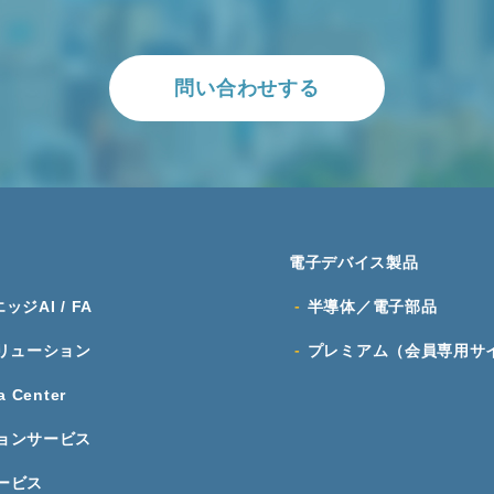
問い合わせする
電子デバイス製品
 エッジAI / FA
半導体／電子部品
リューション
プレミアム（会員専用サ
a Center
ョン
サービス
ービス