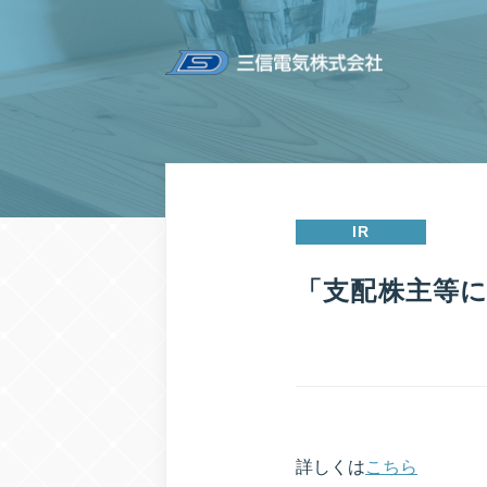
IR
「支配株主等
詳しくは
こちら